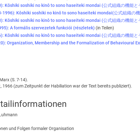
0): Kôshiki soshiki no kinô to sono haseiteki mondai (公式組
3-1996): Kôshiki soshiki no kinô to sono haseiteki mondai
3): Kôshiki soshiki no kinô to sono haseiteki mondai (公式組
5): A formális szervezetek funkciói (részletek)
(in Teilen)
6): Kôshiki soshiki no kinô to sono haseiteki mondai (公式組
): Organization, Membership and the Formalization of Behavioural E
Marx (S. 7-14).
, 1966 (zum Zeitpunkt der Habiliation war der Text bereits publiziert).
tailinformationen
 Luhmann
onen und Folgen formaler Organisation