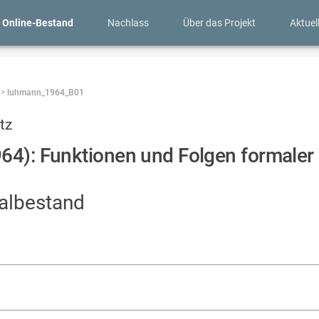
Online-Bestand
Nachlass
Über das Projekt
Aktuel
 > 
luhmann_1964_B01
tz
64): Funktionen und Folgen formaler 
talbestand