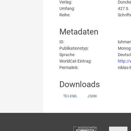
Verlag:
Duncke
Umfang:
427 S.
Reihe:
Schrift
Metadaten
ID:
luhma
Publikationstyp:
Monog
Sprache:
Deutsc
WorldCat-Eintrag:
http:/
Permalink:
niklas
Downloads
TEI-XML
JSON