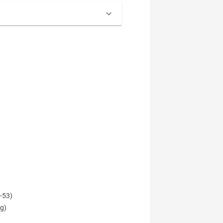
3-53)
og)