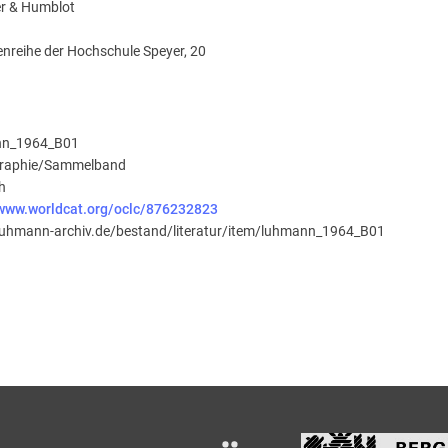
r & Humblot
enreihe der Hochschule Speyer
, 20
nn_1964_B01
raphie/Sammelband
h
/www.worldcat.org/oclc/876232823
-luhmann-archiv.de/bestand/literatur/item/luhmann_1964_B01